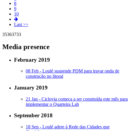
8
9
10
Last >>
35
36
37
33
Media presence
February 2019
08 Feb -
Loulé suspende PDM para travar onda de
construção no litoral
January 2019
21 Jan -
Ciclovia começa a ser construída este mês para
implementar o Quarteira Lab
September 2018
18 Sep -
Loulé adere à Rede das Cidades que