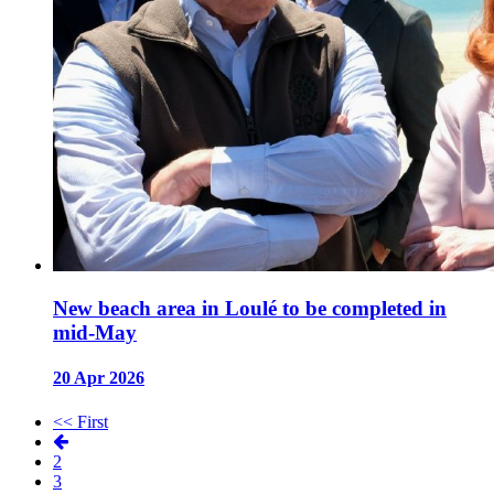
New beach area in Loulé to be completed in
mid-May
20 Apr 2026
<< First
2
3