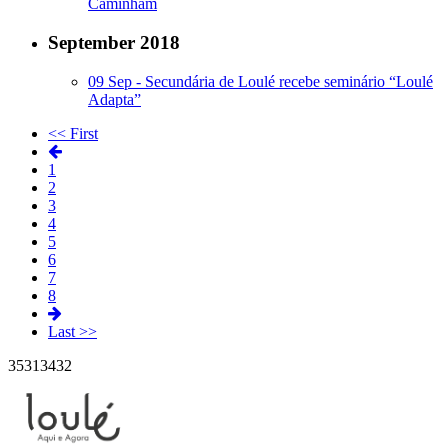
Caminham
September 2018
09 Sep -
Secundária de Loulé recebe seminário “Loulé
Adapta”
<< First
1
2
3
4
5
6
7
8
Last >>
35
31
34
32