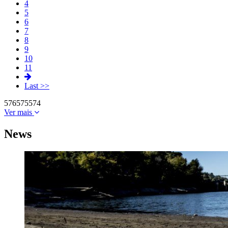
4
5
6
7
8
9
10
11
Last >>
576
575
574
Ver mais
News