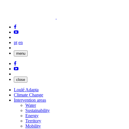
pt
en
menu
close
Loulé Adapta
Climate Change
Intervention areas
Water
Sustainability
Energy
Territory
Mobility