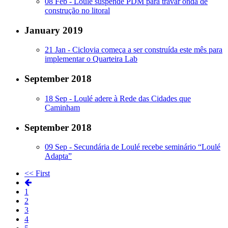
08 Feb -
Loulé suspende PDM para travar onda de
construção no litoral
January 2019
21 Jan -
Ciclovia começa a ser construída este mês para
implementar o Quarteira Lab
September 2018
18 Sep -
Loulé adere à Rede das Cidades que
Caminham
September 2018
09 Sep -
Secundária de Loulé recebe seminário “Loulé
Adapta”
<< First
1
2
3
4