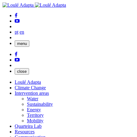
pt
en
menu
close
Loulé Adapta
Climate Change
Intervention areas
Water
Sustainability
Energy
Territory
Mobility
Quarteira Lab
Resources