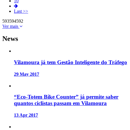
10
Last >>
593
594
592
Ver mais
News
Vilamoura já tem Gestão Inteligente do Tráfego
29 May 2017
“Eco-Totem Bike Counter” já permite saber
quantos ciclistas passam em Vilamoura
13 Apr 2017