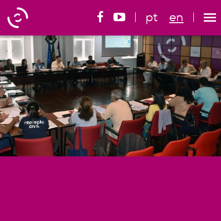
pt
en