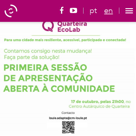
pt
en